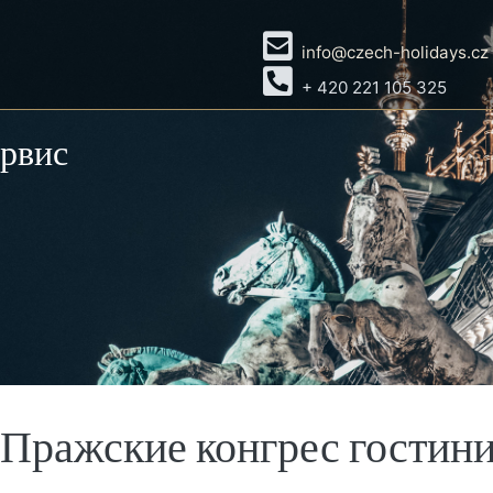
info@czech-holidays.cz
+ 420 221 105 325
ервис
Пражские конгрес гостин