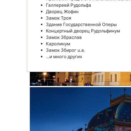
Галлереей Рудольфа
Дворец Жофин
Замок Троя
Здание Государственной Оперы
Концертный дворец Рудольфинум
Замок Збраслав
Каролинум
Замок Збирог u.a.
...и много других