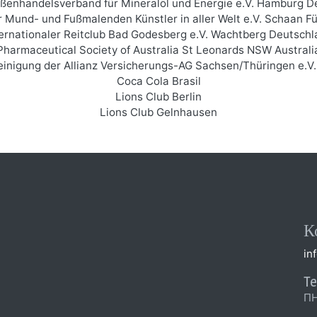
enhandelsverband für Mineralöl und Energie e.V. Hamburg D
Mund- und Fußmalenden Künstler in aller Welt e.V. Schaan F
ternationaler Reitclub Bad Godesberg e.V. Wachtberg Deutschl
Pharmaceutical Society of Australia St Leonards NSW Australi
einigung der Allianz Versicherungs-AG Sachsen/Thüringen e.V
Coca Cola Brasil
Lions Club Berlin
Lions Club Gelnhausen
К
in
Te
ПН