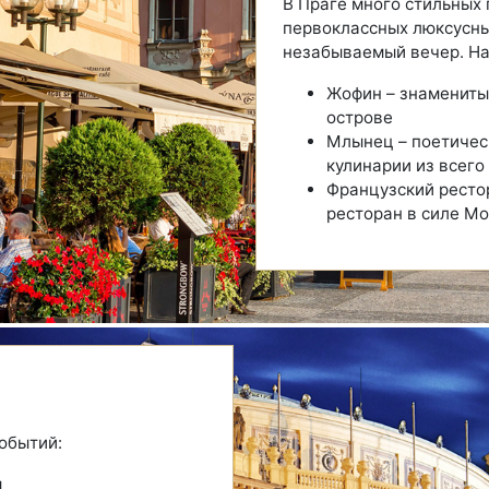
В Праге много стильных 
первоклассных люксусны
незабываемый вечер. Н
Жофин – знамениты
острове
Млынец – поетичес
кулинарии из всего
Французский ресто
ресторан в силе М
обытий:
м