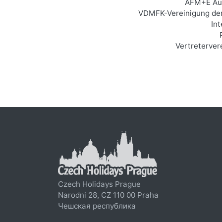
AFM+E Auß
VDMFK-Vereinigung der 
In
Vertreterver
Czech Holidays Prague
Narodni 28, CZ 110 00 Praha
Чешская республика